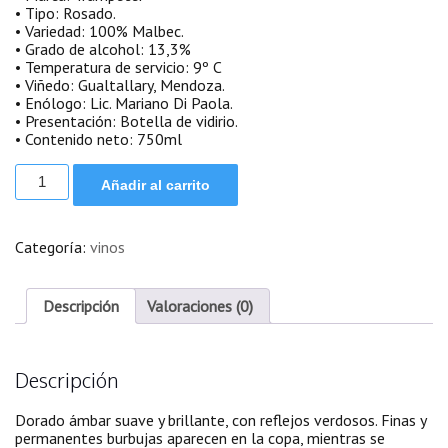
• Tipo: Rosado.
• Variedad: 100% Malbec.
• Grado de alcohol: 13,3%
• Temperatura de servicio: 9º C
• Viñedo: Gualtallary, Mendoza.
• Enólogo: Lic. Mariano Di Paola.
• Presentación: Botella de vidirio.
• Contenido neto: 750ml
Trumpeter
Añadir al carrito
Reserva
Rosé.
cantidad
Categoría:
vinos
Descripción
Valoraciones (0)
Descripción
Dorado ámbar suave y brillante, con reflejos verdosos. Finas y
permanentes burbujas aparecen en la copa, mientras se